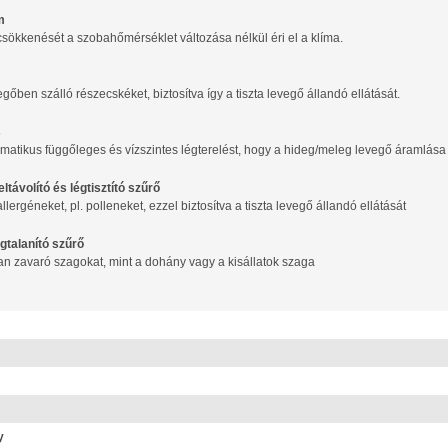
m
csökkenését a szobahőmérséklet változása nélkül éri el a klíma.
vegőben szálló részecskéket, biztosítva így a tiszta levegő állandó ellátását.
s
omatikus függőleges és vízszintes légterelést, hogy a hideg/meleg levegő áramlása
ltávolító és légtisztító szűrő
llergéneket, pl. polleneket, ezzel biztosítva a tiszta levegő állandó ellátását
agtalanító szűrő
an zavaró szagokat, mint a dohány vagy a kisállatok szaga
y