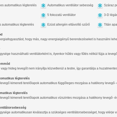
es automatikus légterelés
Automatikus ventilátor sebesség
Száraz p
5 fokozatú ventilátor
3-D légá
s automatikus légterelés
Ezüst allergén eltávolító szűrő
Titán apa
ód
ergiafogyasztást, hogy más, nagy energiaigényű berendezéseket is használni lehess
r
egysége használható ventilátorként is, ilyenkor hűtés vagy fűtés nélkül fújja a levegő
zemmód
 vagy hideg levegőt nem irányítja közvetlenül a testre, így garantálja a huzatment
omatikus légterelés
 levegő kimeneti terelőlapok automatikus függőleges mozgása a hatékony levegő-
omatikus légterelés
 levegő kimeneti terelőlapok automatikus vízszintes mozgása a hatékony levegő- 
entilátorsebesség
 egysége automatikusan kiválasztja a szükséges ventilátorsebességet, hogy elérje va