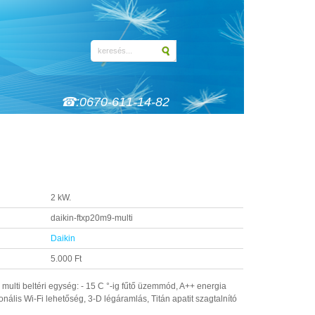
☎:0670-611-14-82
2 kW.
daikin-ftxp20m9-multi
Daikin
5.000 Ft
ulti beltéri egység: - 15 C °-ig fűtő üzemmód, A++ energia
lis Wi-Fi lehetőség, 3-D légáramlás, Titán apatit szagtalnító