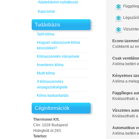
Adatvédelmi nyilatkozat
Függöleg
Kapcsolat
Légszűrő
Tudásbázis
Vízszinte
Split klíma
Econo üzemm
Hogyan válasszunk klíma
Csökkenti az en
készüléket?
Klímaszerelés irányelvek
Csak ventiláto
A klíma beltéri 
Inverteres klíma
Multi klíma
Kényelmes ü
A klíma a meleg
A klímaszerelés
anyagszükséglete
Függőleges aut
Klíma karbantartás
Kiválasztható a
Céginformációk
Vízszintes aut
Kiválasztható a
Thermonet Kft.
Cím: 1028 Budapest
Automatikus v
Hidegkúti út 283.
A klíma beltéri
Telefon: