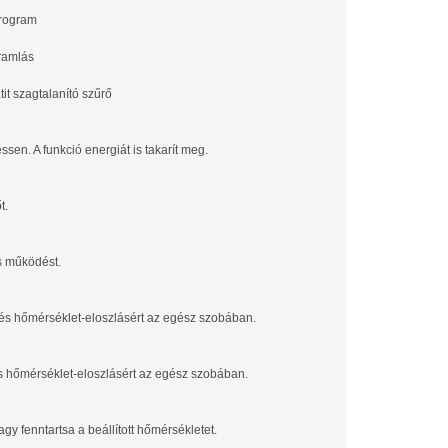
rogram
ramlás
tit szagtalanító szűrő
en. A funkció energiát is takarít meg.
t.
es működést.
 és hőmérséklet-eloszlásért az egész szobában.
és hőmérséklet-eloszlásért az egész szobában.
gy fenntartsa a beállított hőmérsékletet.