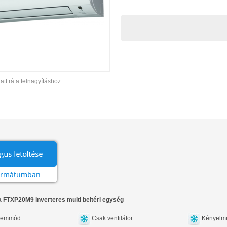
att rá a felnagyításhoz
 FTXP20M9 inverteres multi beltéri egység
zemmód
Csak ventilátor
Kényelm