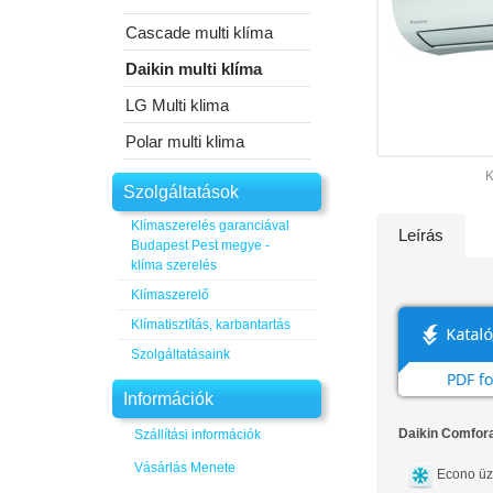
Cascade multi klíma
Daikin multi klíma
LG Multi klima
Polar multi klima
K
Szolgáltatások
Klímaszerelés garanciával
Leírás
Budapest Pest megye -
klíma szerelés
Klímaszerelő
Klímatisztítás, karbantartás
Szolgáltatásaink
Információk
Daikin Comfora
Szállítási információk
Vásárlás Menete
Econo ü