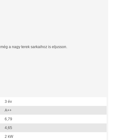
 még a nagy terek sarkaihoz is eljusson.
3 év
A++
6,79
4,65
2 kW