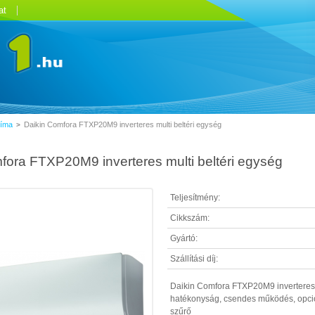
at
líma
Daikin Comfora FTXP20M9 inverteres multi beltéri egység
>
fora FTXP20M9 inverteres multi beltéri egység
Teljesítmény:
Cikkszám:
Gyártó:
Szállítási díj:
Daikin Comfora FTXP20M9 inverteres m
hatékonyság, csendes működés, opcioná
szűrő