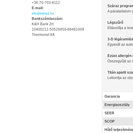
+36-70-703-8112
Száraz progra
E-mail:
A páratartalom 
info@klima1.hu
Bankszámlaszám:
Légszűrő
K&H Bank Zrt.
Eltávolítja a le
10400212-50526850-89481009
Thermonet Kft.
3-D légáramlá
Egyesíti az aut
Ezüst allergén e
Összegyűjti az a
Titán apatit sz
Lebontja az oly
Garancia
Energiaosztály
SEER
SCOP
Hűtő teljesítmén