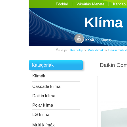
Főoldal
Vásárlás Menete
Kapcsol
Klíma
Kosár
0 árucikk
Ön itt jár:
Kezdőlap
Multi klímák
Daikin multi k
>
>
Daikin Com
Kategóriák
Klímák
Cascade klíma
Daikin klíma
Polar klima
LG klíma
Multi klímák