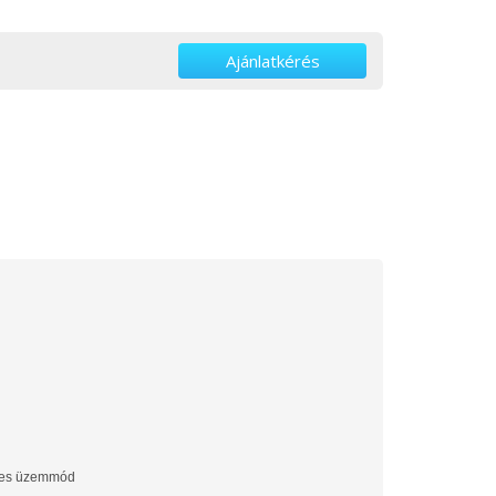
Ajánlatkérés
es üzemmód