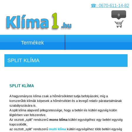
☎: 0670-611-14-82
0
Termékek
SPLIT KLÍMA
SPLIT KLÍMA
A hagyományos klíma csak a hőmérsékletet tudja befolyásolni, míg a
korszerűbb klímák képesek a hőmérséklet és a levegő relatív páratartalmának
szabályozására is.
A split klíma alapvető jellegzetessége, hogy a beltéri és kültéri egység külön
légtérben van felszerelve.
Az osztott „split” rendszerű
mono klíma
kültéri egységéhez egy beltéri egység
kapcsolódik,
az osztott „split” rendszerű
multi klíma
kültéri egységéhez több beltéri egység