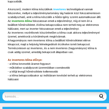
kapcsolódik.
A korszerű, modern klíma készülékek
inverteres
technológiával vannak
felszerelve, mellyel a teljesítménytartomány tág határok közt fokozatmentesen
szabályozható, amit a klíma készülék a hűtési igény szerint automatikusan állít.
Az
inverteres klíma
fokozatosan emeli a teljesítményt, míg el nem éri a
beállított hőmérsékletet. A klíma bekapcsolása nem terheli meg az elektromos
hálózatot, mert az inverter fokozatosan emeli a teljesítményt.
Az inverteres vezérlésnek köszönhetően a klíma csak akkora teljesítménnyel
üzemel, amekkorát a körülmények megkívánnak.
A hagyományos nem inverteres klíma a beállított hőmérsékletet elérve
kikapcsol, majd a helyiség felmelegedését érzékelve ismét bekapcsol.
Természetesen az inverteres, és a nem inverteres (hagyományos) klíma is
csak addig üzemel, ameddig bekapcsolt állapotban van.
Az inverteres klíma előnye:
- a klíma kevesebb áramot fogyaszt
- működése szabályozott üzemmódban csendesebb
- a kifújt levegő hőmérséklete kellemesebb
- a klíma bekapcsolásakor az indítóáram kevésbé terheli az elektromos
hálózatot