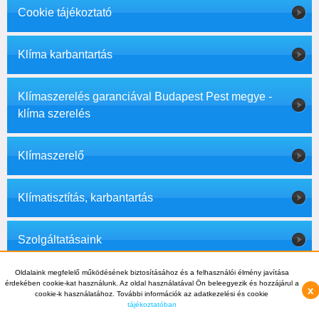
Cookie tájékoztató
Klíma karbantartás
Klímaszerelés garanciával Budapest Pest megye -
klíma szerelés
Klímaszerelő
Klímatisztítás, karbantartás
Szolgáltatásaink
© 2012 - 2026 Klíma1 - +36-70-703-8112, +36-1-397-0007 -
Oldalaink megfelelő működésének biztosításához és a felhasználói élmény javítása
info@klima1.hu
érdekében cookie-kat használunk. Az oldal használatával Ön beleegyezik és hozzájárul a
Váltás teljes nézetre
x
cookie-k használatához. További információk az adatkezelési és cookie
tájékoztatóban