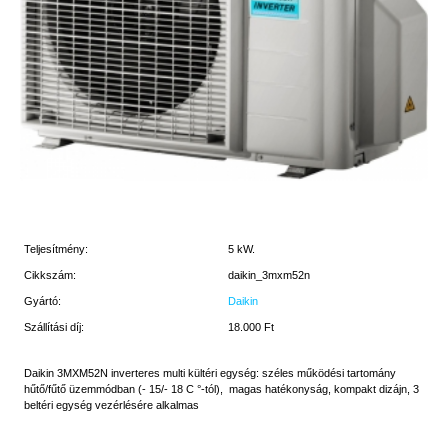
Teljesítmény:
5 kW.
Cikkszám:
daikin_3mxm52n
Gyártó:
Daikin
Szállítási díj:
18.000 Ft
Daikin 3MXM52N inverteres multi kültéri egység: széles működési tartomány
hűtő/fűtő üzemmódban (- 15/- 18 C °-tól), magas hatékonyság, kompakt dizájn, 3
beltéri egység vezérlésére alkalmas