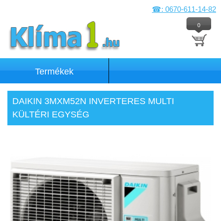
☎: 0670-611-14-82
0
Termékek
DAIKIN 3MXM52N INVERTERES MULTI
KÜLTÉRI EGYSÉG