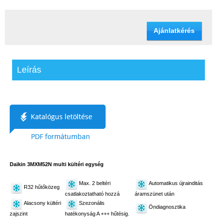
Ajánlatkérés
Leírás
Daikin 3MXM52N multi kültéri egység
Max. 2 beltéri
Automatikus újrainditás
R32 hűtőközeg
csatlakoztatható hozzá
áramszünet után
Alacsony kültéri
Szezonális
Öndiagnosztika
zajszint
hatékonyság A +++ hűtésig.