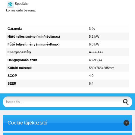
Speciális
korrózióálló bevonat
Garancia
3 év
Hűtő teljesítmény (min/névl/max)
5,2 kW
Fűtő teljesítmény (min/névl/max)
6,8 kW
Energiaosztály
A+++/A++
Hangnyomás szint
48 dB(A)
Kültéri méretek
550x765x285mm
SCOP
4,0
SEER
6,4
Cookie tájékoztató