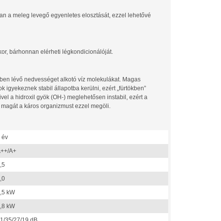
ban a meleg levegő egyenletes elosztását, ezzel lehetővé
kor, bárhonnan elérheti légkondicionálóját.
őben lévő nedvességet alkotó víz molekulákat. Magas
 igyekeznek stabil állapotba kerülni, ezért „fürtökben”
el a hidroxil gyök (OH-) meglehetősen instabil, ezért a
n magát a káros organizmust ezzel megöli.
 év
++/A+
,5
,0
,5 kW
,8 kW
1/35/27/19 dB