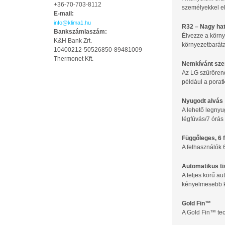
+36-70-703-8112
személyekkel el
E-mail:
info@klima1.hu
R32 – Nagy ha
Bankszámlaszám:
Élvezze a körn
K&H Bank Zrt.
környezetbaráta
10400212-50526850-89481009
Thermonet Kft.
Nemkívánt sze
Az LG szűrőrend
például a porat
Nyugodt alvás
A lehető legnyu
légfúvás/7 órás
Függőleges, 6 
A felhasználók 6
Automatikus ti
A teljes körű a
kényelmesebb kö
Gold Fin™
A Gold Fin™ tec