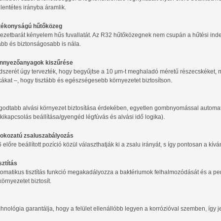
lentétes irányba áramlik.
tékonyságú hűtőközeg
yezetbarát kényelem hűs fuvallatát. Az R32 hűtőközegnek nem csupán a hűtési in
bb és biztonságosabb is nála.
nnyezőanyagok kiszűrése
szerét úgy tervezték, hogy begyűjtse a 10 μm-t meghaladó méretű részecskéket, mi
kákat –, hogy tisztább és egészségesebb környezetet biztosítson.
godtabb alvási környezet biztosítása érdekében, egyetlen gombnyomással automati
 kikapcsolás beállítása/gyengéd légfúvás és alvási idő logika).
fokozatú zsaluszabályozás
 előre beállított pozíció közül választhatják ki a zsalu irányát, s így pontosan a kívá
sztítás
utomatikus tisztítás funkció megakadályozza a baktériumok felhalmozódását és a pe
rnyezetet biztosít.
hnológia garantálja, hogy a felület ellenállóbb legyen a korrózióval szemben, így 