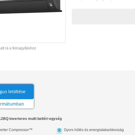
att rá a felnagyításhoz
2BQ inverteres multi beltéri egység
erter Compressor™
Gyors hűtés és energiatakarékosság