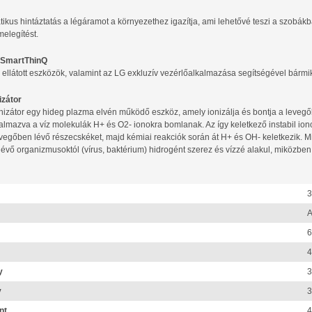
tikus hintáztatás a légáramot a környezethez igazítja, ami lehetővé teszi a szobák
melegítést.
i SmartThinQ
l ellátott eszközök, valamint az LG exkluzív vezérlőalkalmazása segítségével bármi
izátor
nizátor egy hideg plazma elvén működő eszköz, amely ionizálja és bontja a leveg
kalmazva a víz molekulák H+ és O2- ionokra bomlanak. Az így keletkező instabil ionok
evegőben lévő részecskéket, majd kémiai reakciók során át H+ és OH- keletkezik. Miv
évő organizmusoktól (vírus, baktérium) hidrogént szerez és vízzé alakul, miközbe
3
A
6
4
y
3
y
3
nt
4