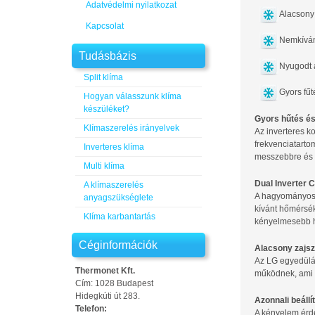
Adatvédelmi nyilatkozat
Alacsony 
Kapcsolat
Nemkíván
Tudásbázis
Nyugodt 
Split klíma
Gyors fűt
Hogyan válasszunk klíma
készüléket?
Gyors hűtés é
Klímaszerelés irányelvek
Az inverteres 
frekvenciatart
Inverteres klíma
messzebbre és g
Multi klíma
Dual Inverter
A klímaszerelés
A hagyományos k
anyagszükséglete
kívánt hőmérsék
Klíma karbantartás
kényelmesebb h
Céginformációk
Alacsony zajsz
Az LG egyedülál
Thermonet Kft.
működnek, ami k
Cím: 1028 Budapest
Hidegkúti út 283.
Azonnali beáll
Telefon:
A kényelem érde