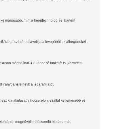
dexe magasabb, mint a freontechnológiáé, hanem
közben szintén eltávolítja a levegőből az allergéneket –
kusan módosíthat 3 különböző funkciót is (közvetett
nt irányba terelhetik a légáramlatot.
nész kialakulását a hőcserélőn, ezáltal kellemesebb és
jelentősen megnöveli a hőcserélő élettartamát.