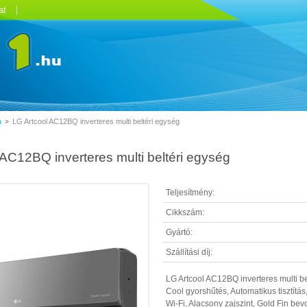
at
a
LG Artcool AC12BQ inverteres multi beltéri egység
>
 AC12BQ inverteres multi beltéri egység
Teljesítmény:
Cikkszám:
Gyártó:
Szállítási díj:
LG Artcool AC12BQ inverteres multi bel
Cool gyorshűtés, Automatikus tisztítás
Wi-Fi, Alacsony zajszint, Gold Fin bev