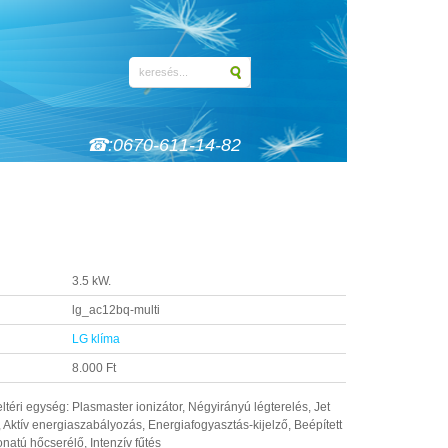
☎:0670-611-14-82
3.5 kW.
lg_ac12bq-multi
LG klíma
8.000 Ft
téri egység: Plasmaster ionizátor, Négyirányú légterelés, Jet
, Aktív energiaszabályozás, Energiafogyasztás-kijelző, Beépített
onatú hőcserélő, Intenzív fűtés