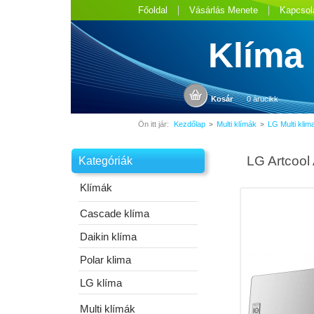
Főoldal
Vásárlás Menete
Kapcsol
Klíma
Kosár
0 árucikk
Ön itt jár:
Kezdőlap
Multi klímák
LG Multi klim
>
>
LG Artcool
Kategóriák
Klímák
Cascade klíma
Daikin klíma
Polar klima
LG klíma
Multi klímák