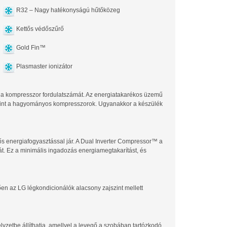
R32 – Nagy hatékonyságú hűtőközeg
Kettős védőszűrő
Gold Fin™
Plasmaster ionizátor
 a kompresszor fordulatszámát. Az energiatakarékos üzemű
 mint a hagyományos kompresszorok. Ugyanakkor a készülék
s energiafogyasztással jár. A Dual Inverter Compressor™ a
. Ez a minimális ingadozás energiamegtakarítást, és
n az LG légkondicionálók alacsony zajszint mellett
lyzetbe állíthatja, amellyel a levegő a szobában tartózkodó