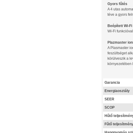
Gyors fűtés
A 4 utas automa
téve a gyors fel
Beépített Wi-F
Wi-Fi funkcióva
Plazmaster ion
A Plasmaster io
feszültséget al
körülveszik a l
környezetében l
Garancia
Energiaosztály
SEER
SCOP
Hűtő teljesítmén
Fűtő teljesítmén
Hangnyomás szi