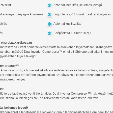
zajszint
Azonnali beállítás, kellemes levegő
t szennyezőanyagok kiszűrése
Függőleges, 6 fokozatú zsaluszabályozás
alvás
Automatikus tisztítás
és
Beépített Wi-Fi SmartThinQ
s energiatakarékosság
kompresszor a kívánt hőmérséklet fenntartása érdekében folyamatosan szabályozza
ományban működő Dual Inverter Compressor™ emellett több energiát takarít meg,
yorsabban fújja a levegőt.
 Compressor™
ompresszorok, a hőmérséklet állítása érdekében ki- és bekapcsolnak, ami jelentő
let fenntartása érdekében folyamatosan szabályozza a kompresszor fordulatszámát
űtést eredményez.
int
ló ferde-lapátozású ventilátorának és Dual Inverter Compressor™-nak köszönhetőe
iküszöböli a felesleges zajt, és zökkenőmentes működést tesz lehetővé.
ítás,kellemes levegő
kében ezzel a lehetőséggel a légkondicionáló légnyílásait olyan előre beállított he