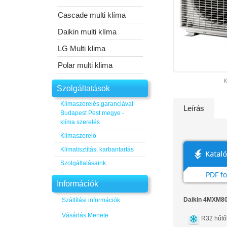
Cascade multi klíma
Daikin multi klíma
LG Multi klima
Polar multi klima
K
Szolgáltatások
Klímaszerelés garanciával
Leírás
Budapest Pest megye -
klíma szerelés
Klímaszerelő
Klímatisztítás, karbantartás
Szolgáltatásaink
Információk
Daikin 4MXM80N
Szállítási információk
Vásárlás Menete
R32 hűt