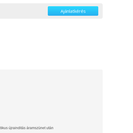
Ajánlatkérés
ikus újrainditás áramszünet után