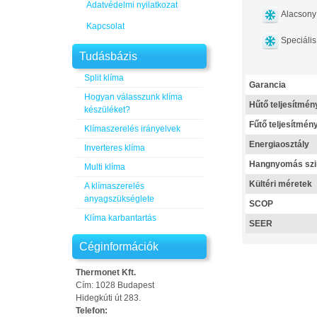
Adatvédelmi nyilatkozat
Alacsony 
Kapcsolat
Speciális
Tudásbázis
Split klíma
Garancia
Hogyan válasszunk klíma
Hűtő teljesítmén
készüléket?
Fűtő teljesítmén
Klímaszerelés irányelvek
Energiaosztály
Inverteres klíma
Hangnyomás szi
Multi klíma
Kültéri méretek
A klímaszerelés
anyagszükséglete
SCOP
Klíma karbantartás
SEER
Céginformációk
Thermonet Kft.
Cím: 1028 Budapest
Hidegkúti út 283.
Telefon: