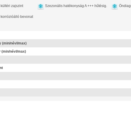
kültéri zajszint
Szezonális hatékonyság A +++ hűtésig.
Öndiag
 korrózióálló bevonat
y (min/névl/max)
y (min/névl/max)
nt