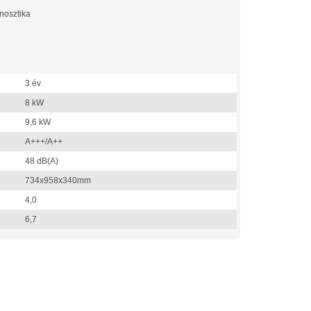
nosztika
3 év
8 kW
9,6 kW
A+++/A++
48 dB(A)
734x958x340mm
4,0
6,7