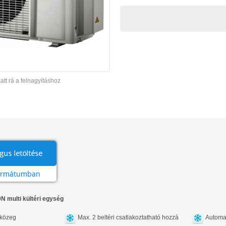
att rá a felnagyításhoz
 multi kültéri egység
őközeg
Max. 2 beltéri csatlakoztatható hozzá
Automat