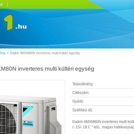
at
líma
Daikin 4MXM80N inverteres multi kültéri egység
>
M80N inverteres multi kültéri egység
Teljesítmény:
Cikkszám:
Gyártó:
Szállítási díj:
Daikin 4MXM80N inverteres multi kül
(- 15/- 18 C °-tól), magas hatékonysá