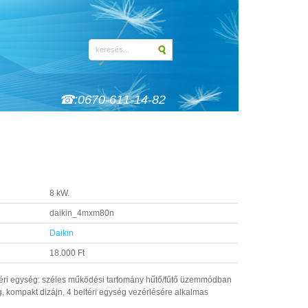
☎:0670-611-14-82
8 kW.
daikin_4mxm80n
Daikin
18.000 Ft
téri egység: széles működési tartomány hűtő/fűtő üzemmódban
g, kompakt dizájn, 4 beltéri egység vezérlésére alkalmas