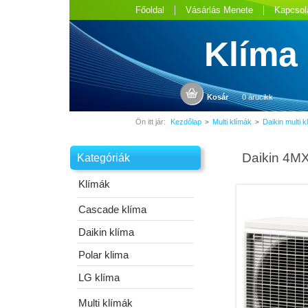
Főoldal
Vásárlás Menete
Kapcsol
Klíma
Kosár
0 árucikk
Ön itt jár:
Kezdőlap
Multi klímák
Daikin multi k
>
>
Daikin 4MX
Kategóriák
Klímák
Cascade klíma
Daikin klíma
Polar klima
LG klíma
Multi klímák