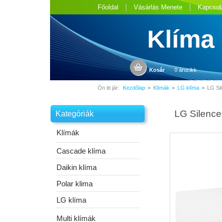
Főoldal
Vásárlás Menete
Kapcsol
Klíma
Kosár
0 árucikk
Ön itt jár:
Kezdőlap
Klímák
LG klíma
LG Si
>
>
>
LG Silence
Kategóriák
Klímák
Cascade klíma
Daikin klíma
Polar klima
LG klíma
Multi klímák