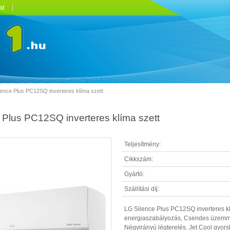
at
lence Plus PC12SQ inverteres klíma szett
 Plus PC12SQ inverteres klíma szett
Teljesítmény:
Cikkszám:
Gyártó:
Szállítási díj:
LG Silence Plus PC12SQ inverteres klí
energiaszabályozás, Csendes üzemmód,
Négyirányú légterelés, Jet Cool gyor