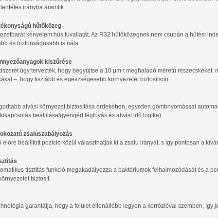
lentétes irányba áramlik.
tékonyságú hűtőközeg
yezetbarát kényelem hűs fuvallatát. Az R32 hűtőközegnek nem csupán a hűtési in
bb és biztonságosabb is nála.
nnyezőanyagok kiszűrése
szerét úgy tervezték, hogy begyűjtse a 10 μm-t meghaladó méretű részecskéket, mi
kákat –, hogy tisztább és egészségesebb környezetet biztosítson.
godtabb alvási környezet biztosítása érdekében, egyetlen gombnyomással automati
 kikapcsolás beállítása/gyengéd légfúvás és alvási idő logika).
fokozatú zsaluszabályozás
 előre beállított pozíció közül választhatják ki a zsalu irányát, s így pontosan a kívá
sztítás
utomatikus tisztítás funkció megakadályozza a baktériumok felhalmozódását és a pe
rnyezetet biztosít.
hnológia garantálja, hogy a felület ellenállóbb legyen a korrózióval szemben, így 