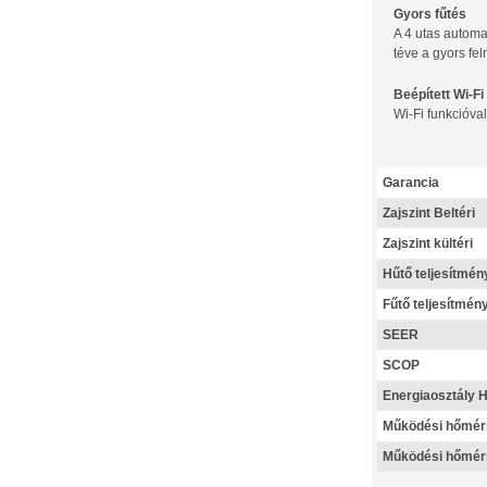
Gyors fűtés
A 4 utas automa
téve a gyors fel
Beépített Wi-F
Wi-Fi funkcióva
Garancia
Zajszint Beltéri
Zajszint kültéri
Hűtő teljesítmén
Fűtő teljesítmén
SEER
SCOP
Energiaosztály H
Működési hőmérs
Működési hőmérs