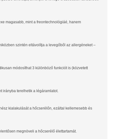
dexe magasabb, mint a freontechnológiáé, hanem
közben szintén eltávolítja a levegőből az allergéneket –
kusan módosíthat 3 különböző funkciót is (közvetett
nt irányba terelhetik a légáramlatot.
nész kialakulását a hőcserélőn, ezáltal kellemesebb és
jelentősen megnöveli a hőcserélő élettartamát.