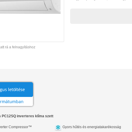
att rá a felnagyításhoz
s PC12SQ inverteres klíma szett
erter Compressor™
Gyors hűtés és energiatakarékosság