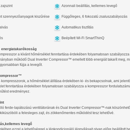
zajszint
Azonnali beállítás, kellemes levegő
t szennyezőanyagok kiszűrése
Függőleges, 6 fokozatú zsaluszabályozás
alvás
Automatikus tisztítás
és
Beépített Wi-Fi SmartThinQ
s energiatakarékosság
kompresszor a kívánt hőmérséklet fenntartása érdekében folyamatosan szabályozza
ományban működő Dual Inverter Compressor™ emellett több energiát takarít meg,
yorsabban fújja a levegőt.
 Compressor™
ompresszorok, a hőmérséklet állítása érdekében ki- és bekapcsolnak, ami jelentő
let fenntartása érdekében folyamatosan szabályozza a kompresszor fordulatszámát
űtést eredményez.
int
ló ferde-lapátozású ventilátorának és Dual Inverter Compressor™-nak köszönhetőe
iküszöböli a felesleges zajt, és zökkenőmentes működést tesz lehetővé.
ítás,kellemes levegő
kében ezzel a lehetőséggel a légkondicionáló légnyílásait olyan előre beállított he