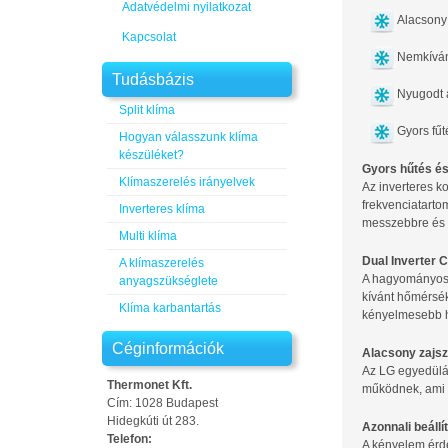
Adatvédelmi nyilatkozat
Alacsony 
Kapcsolat
Nemkíván
Tudásbázis
Nyugodt 
Split klíma
Gyors fűt
Hogyan válasszunk klíma
készüléket?
Gyors hűtés é
Klímaszerelés irányelvek
Az inverteres 
frekvenciatart
Inverteres klíma
messzebbre és g
Multi klíma
Dual Inverter
A klímaszerelés
A hagyományos k
anyagszükséglete
kívánt hőmérsék
Klíma karbantartás
kényelmesebb h
Céginformációk
Alacsony zajsz
Az LG egyedülál
Thermonet Kft.
működnek, ami k
Cím: 1028 Budapest
Hidegkúti út 283.
Azonnali beáll
Telefon:
A kényelem érde