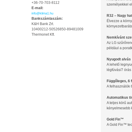
+36-70-703-8112
személyekkel el
E-mail:
info@klima1.hu
R32 – Nagy ha
Bankszámlaszám:
Élvezze a körn
K&H Bank Zrt.
környezetbaráta
10400212-50526850-89481009
Thermonet Kft.
Nemkívánt sze
Az LG szűrőrend
például a porat
Nyugodt alvás
A lehető legnyu
légfúvás/7 órás
Függőleges, 6 
A felhasználók 6
Automatikus ti
A teljes körű a
kényelmesebb kö
Gold Fin™
A Gold Fin™ tec