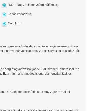
R32 – Nagy hatékonyságú hűtőközeg
Kettős védőszűrő
Gold Fin™
 a kompresszor fordulatszámát. Az energiatakarékos üzemű
 mint a hagyományos kompresszorok. Ugyanakkor a készülék
s energiafogyasztással jár. A Dual Inverter Compressor™ a
. Ez a minimális ingadozás energiamegtakarítást, és
n az LG légkondicionálók alacsony zajszint mellett
lyzetbe állíthatja, amellyel a levegő a szobában tartózkodó