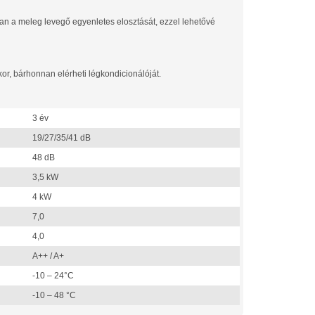
ban a meleg levegő egyenletes elosztását, ezzel lehetővé
kor, bárhonnan elérheti légkondicionálóját.
3 év
19/27/35/41 dB
48 dB
3,5 kW
4 kW
7,0
4,0
A++ / A+
-10 – 24°C
-10 – 48 °C