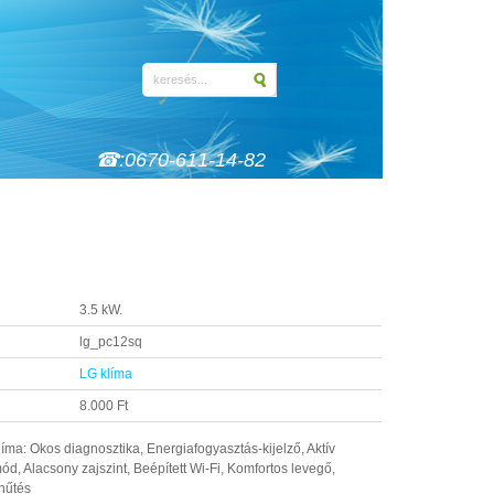
☎:0670-611-14-82
3.5 kW.
lg_pc12sq
LG klíma
8.000 Ft
ma: Okos diagnosztika, Energiafogyasztás-kijelző, Aktív
 Alacsony zajszint, Beépített Wi-Fi, Komfortos levegő,
shűtés