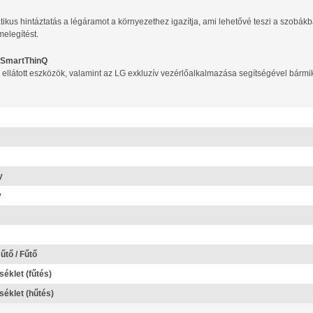
tikus hintáztatás a légáramot a környezethez igazítja, ami lehetővé teszi a szobák
melegítést.
i SmartThinQ
l ellátott eszközök, valamint az LG exkluzív vezérlőalkalmazása segítségével bármi
y
y
űtő / Fűtő
éklet (fűtés)
éklet (hűtés)