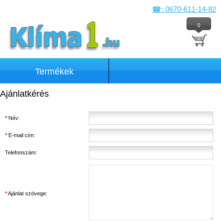
☎: 0670-611-14-82
0
Termékek
Ajánlatkérés
*
Név:
*
E-mail cím:
Telefonszám:
*
Ajánlat szövege: