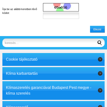
Írja be az alábbi keretben lévő
kódot:
Elküld
Cookie tájékoztató
Klíma karbantartás
Klímaszerelés garanciával Budapest Pest megye -
klíma szerelés